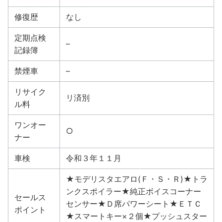
修復歴
なし
定期点検
–
記録簿
禁煙車
–
リサイク
リ済別
ル料
ワンオー
○
ナー
車検
令和３年１１月
★モデリスタエアロ(Ｆ・Ｓ・Ｒ)★トラ
ンクスポイラー★純正ボイスコーナー
セールス
センサー★Ｄ席パワーシート★ＥＴＣ
ポイント
★スマートキー×２個★プッシュスター