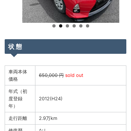
状 態
車両本体
650,000 円
sold out
価格
年式（初
度登録
2012(H24)
年）
走行距離
2.9万km
修復歴
なし